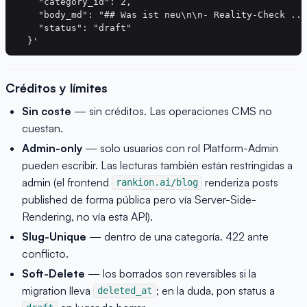
    "category_id": 2,

    "body_md": "## Was ist neu\n\n- Reality-Check ...
    "status": "draft"

Créditos y límites
Sin coste
— sin créditos. Las operaciones CMS no
cuestan.
Admin-only
— solo usuarios con rol Platform-Admin
pueden escribir. Las lecturas también están restringidas a
admin (el frontend
renderiza posts
rankion.ai/blog
published de forma pública pero vía Server-Side-
Rendering, no vía esta API).
Slug-Unique
— dentro de una categoría. 422 ante
conflicto.
Soft-Delete
— los borrados son reversibles si la
migration lleva
; en la duda, pon status a
deleted_at