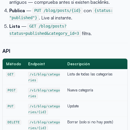
antiguos — comprueba antes si existen backlinks.
Publica
—
con
PUT /blog/posts/{id}
{status:
. Live al instante.
"published"}
Lista
—
GET /blog/posts?
filtra.
status=published&category_id=3
API
Método
Endpoint
Descripción
Lista de todas las categorías
GET
/v1/blog/catego
ries
Nueva categoría
POST
/v1/blog/catego
ries
Update
PUT
/v1/blog/catego
ries/{id}
Borrar (solo si no hay posts)
DELETE
/v1/blog/catego
ries/{id}