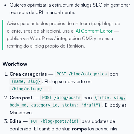
Quieres optimizar la estructura de slugs SEO sin gestionar
redirects de URL manualmente.
Aviso: para artículos propios de un team (p.ej. blogs de
cliente, sites de afiliación), usa el
AI Content Editor
—
publica vía WordPress / integración CMS y no está
restringido al blog propio de Rankion.
Workflow
Crea categorías
—
con
POST /blog/categories
. El slug se convierte en
{name, slug}
.
/blog/<slug>/...
Crea post
—
con
POST /blog/posts
{title, slug,
. El body es
body_md, category_id, status: "draft"}
Markdown.
Edita
—
para updates de
PUT /blog/posts/{id}
contenido. El cambio de slug
rompe
los permalinks