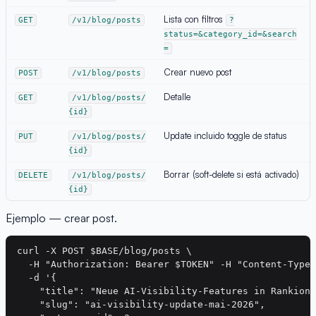
Lista con filtros
GET
/v1/blog/posts
?
status=&category_id=&search
=
Crear nuevo post
POST
/v1/blog/posts
Detalle
GET
/v1/blog/posts/
{id}
Update incluido toggle de status
PUT
/v1/blog/posts/
{id}
Borrar (soft-delete si está activado)
DELETE
/v1/blog/posts/
{id}
Ejemplo — crear post.
curl -X POST $BASE/blog/posts \

  -H "Authorization: Bearer $TOKEN" -H "Content-Type:
  -d '{

    "title": "Neue AI-Visibility-Features in Rankion"
    "slug": "ai-visibility-update-mai-2026",
