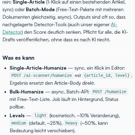
rein:
Single-Article
(1-Klick auf einen bestehenden Artikel,
sync) oder
Batch-Mode
(Free-Text-Pakete mit mehreren
Dokumenten gleichzeitig, async). Outputs sind oft so, dass
nachgelagerte Detector-Tools (auch unser eigener
AI-
Detector
) den Score deutlich senken. Pflicht für alle, die KI-
Drafts veröffentlichen, ohne dass es nach KI riecht.
Was es kann
Single-Article-Humanize
— sync, ein Klick im Editor:
mit
.
POST /ai-scanner/humanize
{article_id, level}
Ergebnis ersetzt den Article-Body direkt.
Bulk-Humanize
— async, Batch-API:
POST /humanize
mit Free-Text-Liste. Job läuft im Hintergrund, Status
pollbar.
Levels
—
(kosmetisch, ~10% Veränderung),
light
(default, ~25%),
(~50%, kann
medium
heavy
Bedeutung leicht verschieben).