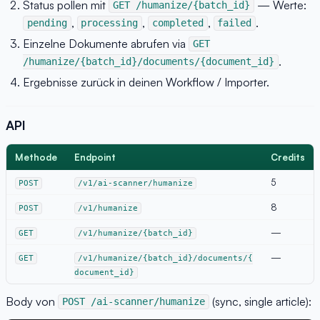
Status pollen mit
— Werte:
GET /humanize/{batch_id}
,
,
,
.
pending
processing
completed
failed
Einzelne Dokumente abrufen via
GET
.
/humanize/{batch_id}/documents/{document_id}
Ergebnisse zurück in deinen Workflow / Importer.
API
Methode
Endpoint
Credits
5
POST
/v1/ai-scanner/humanize
8
POST
/v1/humanize
—
GET
/v1/humanize/{batch_id}
—
GET
/v1/humanize/{batch_id}/documents/{
document_id}
Body von
(sync, single article):
POST /ai-scanner/humanize