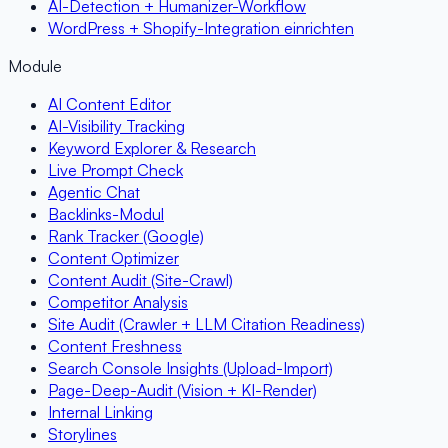
AI-Detection + Humanizer-Workflow
WordPress + Shopify-Integration einrichten
Module
AI Content Editor
AI-Visibility Tracking
Keyword Explorer & Research
Live Prompt Check
Agentic Chat
Backlinks-Modul
Rank Tracker (Google)
Content Optimizer
Content Audit (Site-Crawl)
Competitor Analysis
Site Audit (Crawler + LLM Citation Readiness)
Content Freshness
Search Console Insights (Upload-Import)
Page-Deep-Audit (Vision + KI-Render)
Internal Linking
Storylines