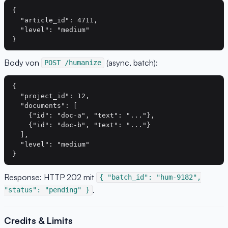
{

  "article_id": 4711,

  "level": "medium"

Body von
(async, batch):
POST /humanize
{

  "project_id": 12,

  "documents": [

    {"id": "doc-a", "text": "..."},

    {"id": "doc-b", "text": "..."}

  ],

  "level": "medium"

Response: HTTP 202 mit
{ "batch_id": "hum-9182",
.
"status": "pending" }
Credits & Limits