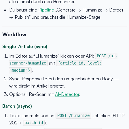
alle einmal durch den Humanizer.
Du baust eine
Pipeline
„Generate → Humanize → Detect
→ Publish" und brauchst die Humanize-Stage.
Workflow
Single-Article (sync)
Im Editor auf „Humanize" klicken oder API:
POST /ai-
mit
scanner/humanize
{article_id, level:
.
"medium"}
Sync-Response liefert den umgeschriebenen Body —
wird direkt im Artikel ersetzt.
Optional: Re-Scan mit
AI-Detector
.
Batch (async)
Texte sammeln und an
schicken (HTTP
POST /humanize
202 +
).
batch_id