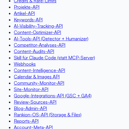
Credits & Rate-Limits
Projekte-API
Artikel-API
Keywords-API
AI-Visibility-Tracking-API
Content-Optimizer-API
AI-Tools-API (Detector + Humanizer)
Competitor-Analyses-API
Content-Audits-API
Skill für Claude Code (statt MCP-Server)
Webhooks
Content-Intelligence-API
Calendar & Images API
Community-Monitor-API
Site-Monitor-API
Google-Integrations-API (GSC + GA4)
Review-Sources-API
Blog-Admin-API
Rankion-OS-API (Storage & Files)
Reports-API
Account-Meta-API