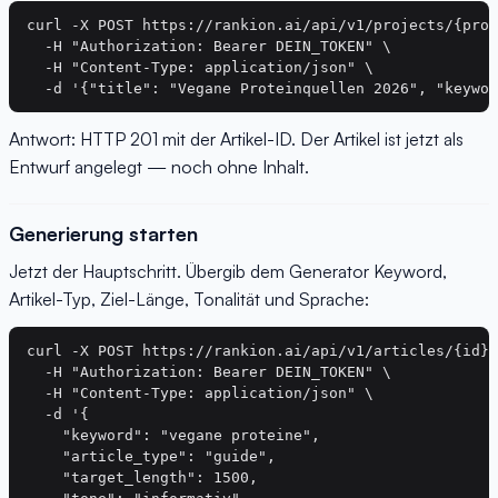
curl -X POST https://rankion.ai/api/v1/projects/{proj
  -H "Authorization: Bearer DEIN_TOKEN" \

  -H "Content-Type: application/json" \

Antwort: HTTP 201 mit der Artikel-ID. Der Artikel ist jetzt als
Entwurf angelegt — noch ohne Inhalt.
Generierung starten
Jetzt der Hauptschritt. Übergib dem Generator Keyword,
Artikel-Typ, Ziel-Länge, Tonalität und Sprache:
curl -X POST https://rankion.ai/api/v1/articles/{id}/
  -H "Authorization: Bearer DEIN_TOKEN" \

  -H "Content-Type: application/json" \

  -d '{

    "keyword": "vegane proteine",

    "article_type": "guide",

    "target_length": 1500,
