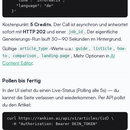
    "tone": "informativ",

    "language": "de"

Kostenpunkt:
5 Credits
. Der Call ist asynchron und antwortet
sofort mit
HTTP 202
und einer
. Der eigentliche
job_id
Generierungs-Run läuft 30–90 Sekunden im Hintergrund.
Gültige
-Werte u.a.:
,
,
article_type
guide
listicle
how-
,
,
. Mehr Optionen in
AI
to
comparison
landing-page
Content Editor
.
Pollen bis fertig
In der UI siehst du einen Live-Status (Polling alle 5s) — du
kannst die Seite verlassen und wiederkommen. Per API pollst
du den Artikel:
curl https://rankion.ai/api/v1/articles/{id} \
