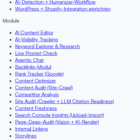
AI-Detection + Humanizer-Workflow
WordPress + Shopify-Integration einrichten
Module
AI Content Editor
AI-Visibility Tracking
Keyword Explorer & Research
Live Prompt Check
Agentic Chat
Backlinks-Modul
Rank Tracker (Google)
Content Optimizer
Content Audit (Site-Crawl)
Competitor Analysis
Site Audit (Crawler + LLM Citation Readiness)
Content Freshness
Search Console Insights (Upload-Import)
Page-Deep-Audit (Vision + KI-Render)
Internal Linking
Storylines