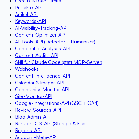
Credits & Rate-Limits
Projekte-API
Artikel-API
Keywords-API
AI-Visibility-Tracking-API
Content-Optimizer-API
AI-Tools-API (Detector + Humanizer)
Competitor-Analyses-API
Content-Audits-API
Skill für Claude Code (statt MCP-Server)
Webhooks
Content-Intelligence-API
Calendar & Images API
Community-Monitor-API
Site-Monitor-API
Google-Integrations-API (GSC + GA4)
Review-Sources-API
Blog-Admin-API
Rankion-OS-API (Storage & Files)
Reports-API
Account-Meta-API