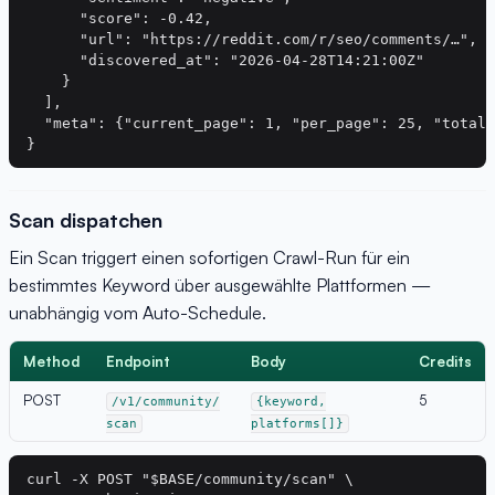
      "score": -0.42,

      "url": "https://reddit.com/r/seo/comments/…",

      "discovered_at": "2026-04-28T14:21:00Z"

    }

  ],

  "meta": {"current_page": 1, "per_page": 25, "total"
Scan dispatchen
Ein Scan triggert einen sofortigen Crawl-Run für ein
bestimmtes Keyword über ausgewählte Plattformen —
unabhängig vom Auto-Schedule.
Method
Endpoint
Body
Credits
POST
5
/v1/community/
{keyword,
scan
platforms[]}
curl -X POST "$BASE/community/scan" \
