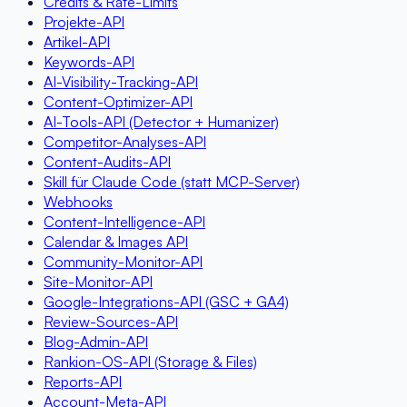
Credits & Rate-Limits
Projekte-API
Artikel-API
Keywords-API
AI-Visibility-Tracking-API
Content-Optimizer-API
AI-Tools-API (Detector + Humanizer)
Competitor-Analyses-API
Content-Audits-API
Skill für Claude Code (statt MCP-Server)
Webhooks
Content-Intelligence-API
Calendar & Images API
Community-Monitor-API
Site-Monitor-API
Google-Integrations-API (GSC + GA4)
Review-Sources-API
Blog-Admin-API
Rankion-OS-API (Storage & Files)
Reports-API
Account-Meta-API