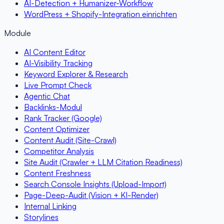
AI-Detection + Humanizer-Workflow
WordPress + Shopify-Integration einrichten
Module
AI Content Editor
AI-Visibility Tracking
Keyword Explorer & Research
Live Prompt Check
Agentic Chat
Backlinks-Modul
Rank Tracker (Google)
Content Optimizer
Content Audit (Site-Crawl)
Competitor Analysis
Site Audit (Crawler + LLM Citation Readiness)
Content Freshness
Search Console Insights (Upload-Import)
Page-Deep-Audit (Vision + KI-Render)
Internal Linking
Storylines