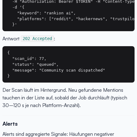
  -H "Authorization: Bearer $TOKEN" -H "Content-Type:
  -d '{

    "keyword": "rankion ai",

    "platforms": ["reddit", "hackernews", "trustpilot
Antwort
:
202 Accepted
{

  "scan_id": 77,

  "status": "queued",

  "message": "Community scan dispatched"

Der Scan läuft im Hintergrund. Neu gefundene Mentions
tauchen in der Liste auf, sobald der Job durchläuft (typisch
30–120 s je nach Plattform-Anzahl).
Alerts
Alerts sind aggregierte Signale: Häufungen negativer