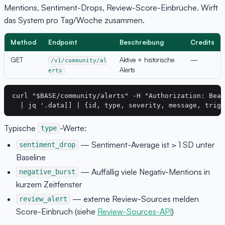
Mentions, Sentiment-Drops, Review-Score-Einbrüche. Wirft
das System pro Tag/Woche zusammen.
Method
Endpoint
Beschreibung
Credits
GET
Aktive + historische
—
/v1/community/al
Alerts
erts
curl "$BASE/community/alerts" -H "Authorization: Bear
Typische
-Werte:
type
— Sentiment-Average ist > 1 SD unter
sentiment_drop
Baseline
— Auffällig viele Negativ-Mentions in
negative_burst
kurzem Zeitfenster
— externe Review-Sources melden
review_alert
Score-Einbruch (siehe
Review-Sources-API
)