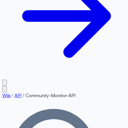
Wiki
/
API
/
Community-Monitor-API