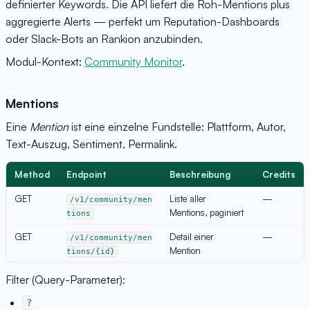
definierter Keywords. Die API liefert die Roh-Mentions plus
aggregierte Alerts — perfekt um Reputation-Dashboards
oder Slack-Bots an Rankion anzubinden.
Modul-Kontext:
Community Monitor
.
Mentions
Eine
Mention
ist eine einzelne Fundstelle: Plattform, Autor,
Text-Auszug, Sentiment, Permalink.
Method
Endpoint
Beschreibung
Credits
GET
Liste aller
—
/v1/community/men
Mentions, paginiert
tions
GET
Detail einer
—
/v1/community/men
Mention
tions/{id}
Filter (Query-Parameter):
?