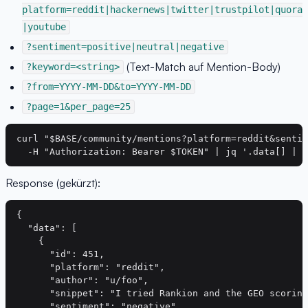
platform=reddit|hackernews|twitter|trustpilot|quora
|youtube
?sentiment=positive|neutral|negative
(Text-Match auf Mention-Body)
?keyword=<string>
?from=YYYY-MM-DD&to=YYYY-MM-DD
?page=1&per_page=25
curl "$BASE/community/mentions?platform=reddit&sentim
Response (gekürzt):
{

  "data": [

    {

      "id": 451,

      "platform": "reddit",

      "author": "u/foo",

      "snippet": "I tried Rankion and the GEO scoring
      "sentiment": "negative",
