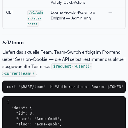
Activity, Quick-Actions
GET
Externe Provider-Kosten pro
—
/v1/adm
Endpoint —
Admin only
in/api-
costs
/v1/team
Liefert das aktuelle Team. Team-Switch erfolgt im Frontend
ueber Session-Cookie — die API selbst liest immer das aktuell
ausgewaehlte Team aus
$request->user()-
.
>currentTeam()
{

  "data": {

    "id": 3,

    "name": "Acme GmbH",

    "slug": "acme-gmbh",
