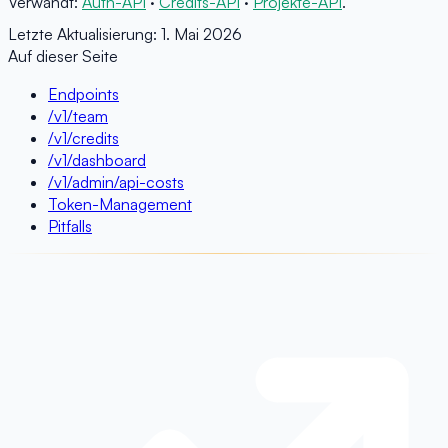
Verwandt:
Auth-API
·
Credits-API
·
Projekte-API
.
Letzte Aktualisierung:
1. Mai 2026
Auf dieser Seite
Endpoints
/v1/team
/v1/credits
/v1/dashboard
/v1/admin/api-costs
Token-Management
Pitfalls