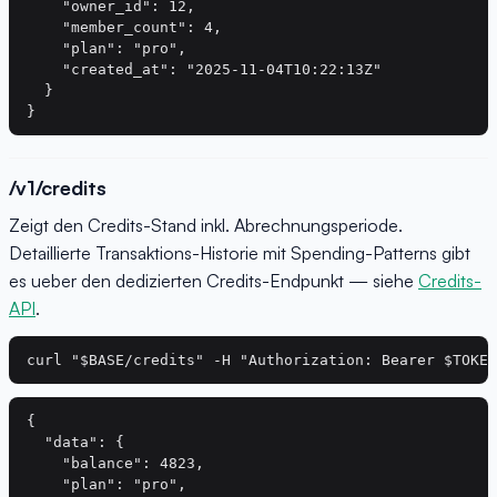
    "owner_id": 12,

    "member_count": 4,

    "plan": "pro",

    "created_at": "2025-11-04T10:22:13Z"

  }

/v1/credits
Zeigt den Credits-Stand inkl. Abrechnungsperiode.
Detaillierte Transaktions-Historie mit Spending-Patterns gibt
es ueber den dedizierten Credits-Endpunkt — siehe
Credits-
API
.
{

  "data": {

    "balance": 4823,

    "plan": "pro",
