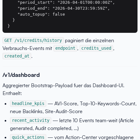
    "period_start": "2026-04-01T00:00:00Z",

    "period_end": "2026-04-30T23:59:59Z",

    "auto_topup": false

  }

paginiert die einzelnen
GET /v1/credits/history
Verbrauchs-Events mit
,
,
endpoint
credits_used
.
created_at
/v1/dashboard
Aggregierter Bootstrap-Payload fuer das Dashboard-UI.
Enthaelt:
— AVI-Score, Top-10-Keywords-Count,
headline_kpis
neue Backlinks, Site-Audit-Score
— letzte 10 Events team-weit (Article
recent_activity
generated, Audit completed, ...)
— vom Action-Center vorgeschlagene
quick_actions