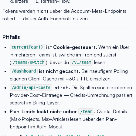
kuerzere TTL, Refresh-Flow.
Tokens werden
nicht
ueber die Account-Meta-Endpoints
rotiert — dafuer Auth-Endpoints nutzen.
Pitfalls
ist Cookie-gesteuert.
Wenn ein User
currentTeam()
in mehreren Teams ist, switche im Frontend zuerst
(
), bevor du
lesen.
/teams/switch
/v1/team
ist nicht gecacht.
Bei haeufigem Polling
/dashboard
eigenen Client-Cache mit ~30 s TTL einsetzen.
ist roh.
Die Spalten sind die internen
/admin/api-costs
Provider-Cost-Eintraege — Credits-Umrechnung passiert
separat im Billing-Layer.
Plan-Limits leakt nicht ueber
.
Quota-Details
/team
(Max-Projects, Max-Articles) lesen ueber den Plan-
Endpoint im Auth-Modul.