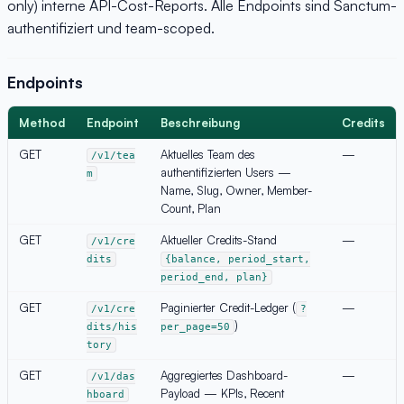
only) interne API-Cost-Reports. Alle Endpoints sind Sanctum-
authentifiziert und team-scoped.
Endpoints
Method
Endpoint
Beschreibung
Credits
GET
Aktuelles Team des
—
/v1/tea
authentifizierten Users —
m
Name, Slug, Owner, Member-
Count, Plan
GET
Aktueller Credits-Stand
—
/v1/cre
dits
{balance, period_start,
period_end, plan}
GET
Paginierter Credit-Ledger (
—
/v1/cre
?
)
dits/his
per_page=50
tory
GET
Aggregiertes Dashboard-
—
/v1/das
Payload — KPIs, Recent
hboard