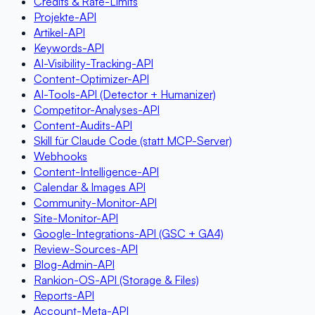
Credits & Rate-Limits
Projekte-API
Artikel-API
Keywords-API
AI-Visibility-Tracking-API
Content-Optimizer-API
AI-Tools-API (Detector + Humanizer)
Competitor-Analyses-API
Content-Audits-API
Skill für Claude Code (statt MCP-Server)
Webhooks
Content-Intelligence-API
Calendar & Images API
Community-Monitor-API
Site-Monitor-API
Google-Integrations-API (GSC + GA4)
Review-Sources-API
Blog-Admin-API
Rankion-OS-API (Storage & Files)
Reports-API
Account-Meta-API