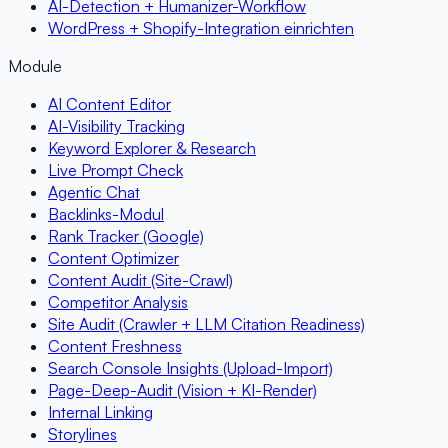
AI-Detection + Humanizer-Workflow
WordPress + Shopify-Integration einrichten
Module
AI Content Editor
AI-Visibility Tracking
Keyword Explorer & Research
Live Prompt Check
Agentic Chat
Backlinks-Modul
Rank Tracker (Google)
Content Optimizer
Content Audit (Site-Crawl)
Competitor Analysis
Site Audit (Crawler + LLM Citation Readiness)
Content Freshness
Search Console Insights (Upload-Import)
Page-Deep-Audit (Vision + KI-Render)
Internal Linking
Storylines