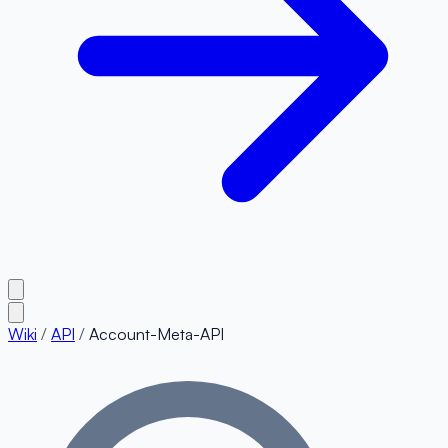
Wiki
/
API
/
Account-Meta-API