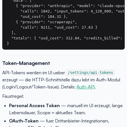
  "data": [

    { "provider": "anthropic", "model": "claude-opus-
      "calls": 1842, "input_tokens": 4_120_000, "outp
      "usd_cost": 184.32 },

    { "provider": "scraperapi",

      "calls": 9211, "usd_cost": 27.63 }

  ],

  "totals": { "usd_cost": 312.84, "credits_billed": 1
Token-Management
API-Tokens werden im UI ueber
/settings/api-tokens
erzeugt — die HTTP-Schnittstelle dazu lebt im Auth-Modul
(Login/Logout/Token-Issue). Details:
Auth-API
.
Faustregel:
Personal Access Token
— manuell im UI erzeugt, lange
Lebensdauer, Scope = aktuelles Team.
OAuth-Token
— fuer Drittanbieter-Integrationen,