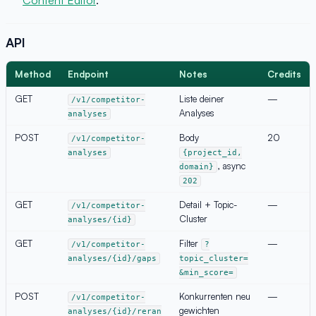
API
Method
Endpoint
Notes
Credits
GET
Liste deiner
—
/v1/competitor-
Analyses
analyses
POST
Body
20
/v1/competitor-
analyses
{project_id,
, async
domain}
202
GET
Detail + Topic-
—
/v1/competitor-
Cluster
analyses/{id}
GET
Filter
—
/v1/competitor-
?
analyses/{id}/gaps
topic_cluster=
&min_score=
POST
Konkurrenten neu
—
/v1/competitor-
gewichten
analyses/{id}/reran