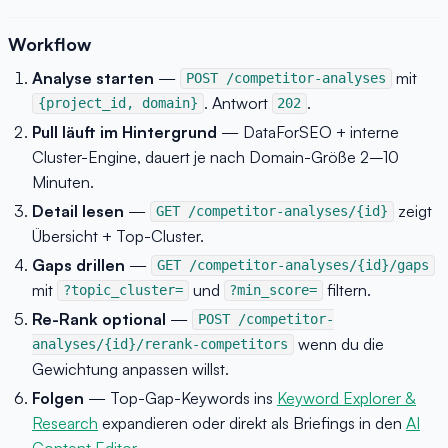
Workflow
Analyse starten
—
mit
POST /competitor-analyses
. Antwort
.
{project_id, domain}
202
Pull läuft im Hintergrund
— DataForSEO + interne
Cluster-Engine, dauert je nach Domain-Größe 2–10
Minuten.
Detail lesen
—
zeigt
GET /competitor-analyses/{id}
Übersicht + Top-Cluster.
Gaps drillen
—
GET /competitor-analyses/{id}/gaps
mit
und
filtern.
?topic_cluster=
?min_score=
Re-Rank optional
—
POST /competitor-
wenn du die
analyses/{id}/rerank-competitors
Gewichtung anpassen willst.
Folgen
— Top-Gap-Keywords ins
Keyword Explorer &
Research
expandieren oder direkt als Briefings in den
AI
Content Editor
.