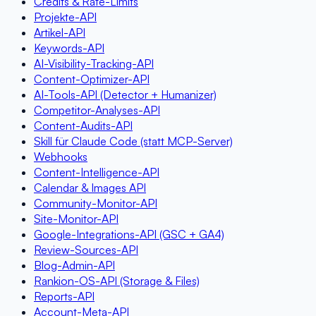
Credits & Rate-Limits
Projekte-API
Artikel-API
Keywords-API
AI-Visibility-Tracking-API
Content-Optimizer-API
AI-Tools-API (Detector + Humanizer)
Competitor-Analyses-API
Content-Audits-API
Skill für Claude Code (statt MCP-Server)
Webhooks
Content-Intelligence-API
Calendar & Images API
Community-Monitor-API
Site-Monitor-API
Google-Integrations-API (GSC + GA4)
Review-Sources-API
Blog-Admin-API
Rankion-OS-API (Storage & Files)
Reports-API
Account-Meta-API