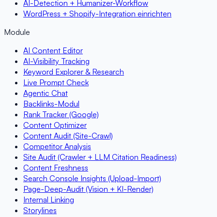
AI-Detection + Humanizer-Workflow
WordPress + Shopify-Integration einrichten
Module
AI Content Editor
AI-Visibility Tracking
Keyword Explorer & Research
Live Prompt Check
Agentic Chat
Backlinks-Modul
Rank Tracker (Google)
Content Optimizer
Content Audit (Site-Crawl)
Competitor Analysis
Site Audit (Crawler + LLM Citation Readiness)
Content Freshness
Search Console Insights (Upload-Import)
Page-Deep-Audit (Vision + KI-Render)
Internal Linking
Storylines