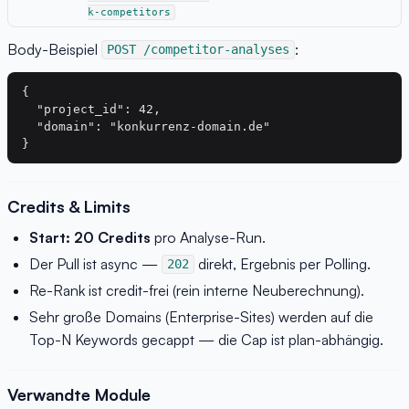
k-competitors
Body-Beispiel
:
POST /competitor-analyses
{

  "project_id": 42,

  "domain": "konkurrenz-domain.de"

Credits & Limits
Start: 20 Credits
pro Analyse-Run.
Der Pull ist async —
direkt, Ergebnis per Polling.
202
Re-Rank ist credit-frei (rein interne Neuberechnung).
Sehr große Domains (Enterprise-Sites) werden auf die
Top-N Keywords gecappt — die Cap ist plan-abhängig.
Verwandte Module