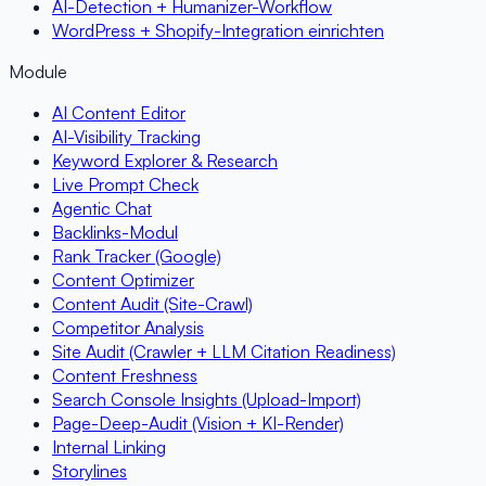
AI-Detection + Humanizer-Workflow
WordPress + Shopify-Integration einrichten
Module
AI Content Editor
AI-Visibility Tracking
Keyword Explorer & Research
Live Prompt Check
Agentic Chat
Backlinks-Modul
Rank Tracker (Google)
Content Optimizer
Content Audit (Site-Crawl)
Competitor Analysis
Site Audit (Crawler + LLM Citation Readiness)
Content Freshness
Search Console Insights (Upload-Import)
Page-Deep-Audit (Vision + KI-Render)
Internal Linking
Storylines