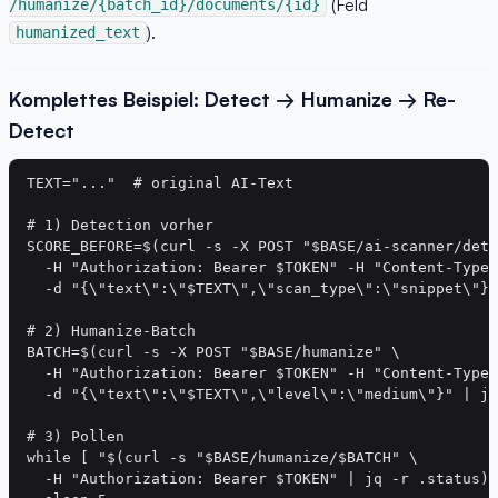
(Feld
/humanize/{batch_id}/documents/{id}
).
humanized_text
Komplettes Beispiel: Detect → Humanize → Re-
Detect
TEXT="..."  # original AI-Text

# 1) Detection vorher

SCORE_BEFORE=$(curl -s -X POST "$BASE/ai-scanner/dete
  -H "Authorization: Bearer $TOKEN" -H "Content-Type:
  -d "{\"text\":\"$TEXT\",\"scan_type\":\"snippet\"}"
# 2) Humanize-Batch

BATCH=$(curl -s -X POST "$BASE/humanize" \

  -H "Authorization: Bearer $TOKEN" -H "Content-Type:
  -d "{\"text\":\"$TEXT\",\"level\":\"medium\"}" | jq
# 3) Pollen

while [ "$(curl -s "$BASE/humanize/$BATCH" \

  -H "Authorization: Bearer $TOKEN" | jq -r .status)"