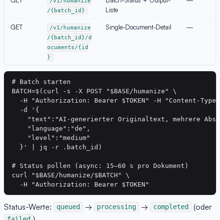
/v1/humanize
Liste
/{batch_id}
GET
Single-Document-Detail
—
/v1/humanize
/{batch_id}/d
ocuments/{id
}
# Batch starten

BATCH=$(curl -s -X POST "$BASE/humanize" \

  -H "Authorization: Bearer $TOKEN" -H "Content-Type:
  -d '{

    "text":"AI-generierter Originaltext, mehrere Absä
    "language":"de",

    "level":"medium"

  }' | jq -r .batch_id)

# Status pollen (async: 15–60 s pro Dokument)

curl "$BASE/humanize/$BATCH" \

Status-Werte:
→
→
(oder
queued
processing
completed
).
failed