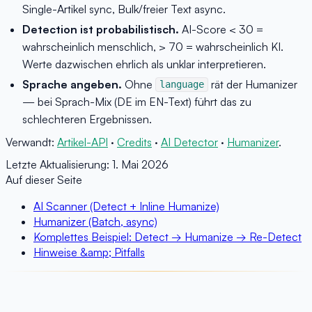
Single-Artikel sync, Bulk/freier Text async.
Detection ist probabilistisch.
AI-Score < 30 =
wahrscheinlich menschlich, > 70 = wahrscheinlich KI.
Werte dazwischen ehrlich als unklar interpretieren.
Sprache angeben.
Ohne
rät der Humanizer
language
— bei Sprach-Mix (DE im EN-Text) führt das zu
schlechteren Ergebnissen.
Verwandt:
Artikel-API
·
Credits
·
AI Detector
·
Humanizer
.
Letzte Aktualisierung:
1. Mai 2026
Auf dieser Seite
AI Scanner (Detect + Inline Humanize)
Humanizer (Batch, async)
Komplettes Beispiel: Detect → Humanize → Re-Detect
Hinweise &amp; Pitfalls