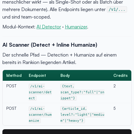
menschlicher wirkt — als Single-Shot oder als Batch über
mehrere Dokumente). Alle Endpoints liegen unter
/v1/...
und sind team-scoped.
Modul-Kontext:
AI Detector
·
Humanizer
.
AI Scanner (Detect + Inline Humanize)
Der schnelle Pfad — Detection + Humanize auf einem
bereits in Rankion liegenden Artikel.
Method
Endpoint
Body
Credits
POST
2
/v1/ai-
{text,
scanner/det
scan_type?:"full"|"sn
ect
ippet"}
POST
5
/v1/ai-
{article_id,
scanner/hum
level?:"light"|"mediu
anize
m"|"heavy"}