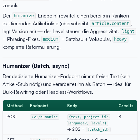
zurück.
Der
-Endpoint rewritet einen bereits in Rankion
humanize
existierenden Artikel inline (überschreibt
,
article.content
legt Version an) — der Level steuert die Aggressivität:
light
= Phrasing-Fixes,
= Satzbau + Vokabular,
=
medium
heavy
komplette Reformulierung.
Humanizer (Batch, async)
Der dedizierte Humanizer-Endpoint nimmt freien Text (kein
Artikel-Stub nötig) und verarbeitet ihn als Batch — ideal für
Bulk-Rewriting oder Headless-Workflows.
Method
Endpoint
Body
Credits
POST
8
/v1/humanize
{text, project_id?,
language?, level?}
→ 202 +
{batch_id}
GET
Batch-Status + Output-
—