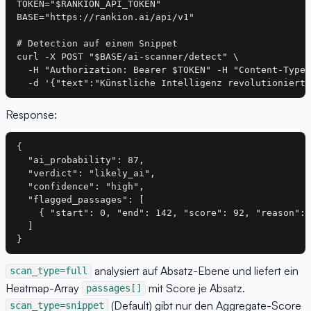
TOKEN="$RANKION_API_TOKEN"

BASE="https://rankion.ai/api/v1"

# Detection auf einem Snippet

curl -X POST "$BASE/ai-scanner/detect" \

  -H "Authorization: Bearer $TOKEN" -H "Content-Type:
Response:
{

  "ai_probability": 87,

  "verdict": "likely_ai",

  "confidence": "high",

  "flagged_passages": [

    { "start": 0, "end": 142, "score": 92, "reason": 
  ]

analysiert auf Absatz-Ebene und liefert ein
scan_type=full
Heatmap-Array
mit Score je Absatz.
passages[]
(Default) gibt nur den Aggregate-Score
scan_type=snippet