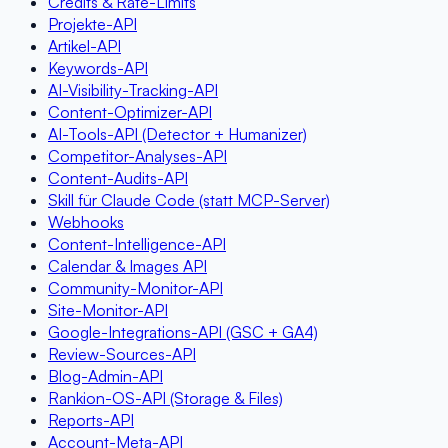
Credits & Rate-Limits
Projekte-API
Artikel-API
Keywords-API
AI-Visibility-Tracking-API
Content-Optimizer-API
AI-Tools-API (Detector + Humanizer)
Competitor-Analyses-API
Content-Audits-API
Skill für Claude Code (statt MCP-Server)
Webhooks
Content-Intelligence-API
Calendar & Images API
Community-Monitor-API
Site-Monitor-API
Google-Integrations-API (GSC + GA4)
Review-Sources-API
Blog-Admin-API
Rankion-OS-API (Storage & Files)
Reports-API
Account-Meta-API