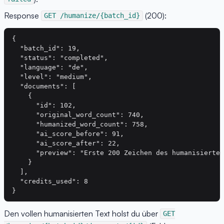
Response
(200):
GET /humanize/{batch_id}
{

  "batch_id": 19,

  "status": "completed",

  "language": "de",

  "level": "medium",

  "documents": [

    {

      "id": 102,

      "original_word_count": 740,

      "humanized_word_count": 758,

      "ai_score_before": 91,

      "ai_score_after": 22,

      "preview": "Erste 200 Zeichen des humanisierten
    }

  ],

  "credits_used": 8

Den vollen humanisierten Text holst du über
GET