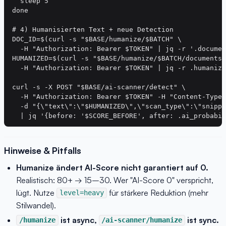
  sleep 5

done

# 4) Humanisierten Text + neue Detection

DOC_ID=$(curl -s "$BASE/humanize/$BATCH" \

  -H "Authorization: Bearer $TOKEN" | jq -r '.documen
HUMANIZED=$(curl -s "$BASE/humanize/$BATCH/documents/
  -H "Authorization: Bearer $TOKEN" | jq -r .humanize
curl -s -X POST "$BASE/ai-scanner/detect" \

  -H "Authorization: Bearer $TOKEN" -H "Content-Type:
  -d "{\"text\":\"$HUMANIZED\",\"scan_type\":\"snippe
Hinweise & Pitfalls
Humanize ändert AI-Score nicht garantiert auf 0.
Realistisch: 80+ → 15–30. Wer "AI-Score 0" verspricht,
lügt. Nutze
für stärkere Reduktion (mehr
level=heavy
Stilwandel).
ist async,
ist sync.
/humanize
/ai-scanner/humanize