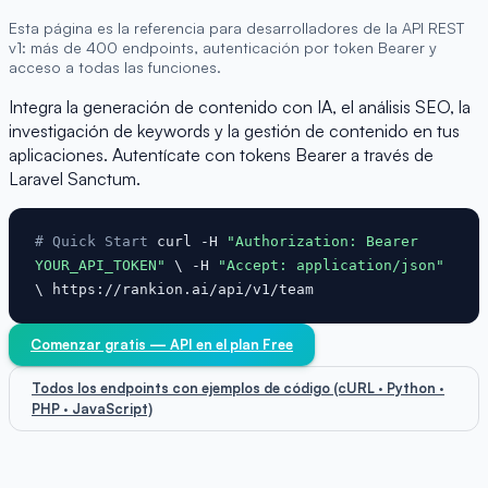
Esta página es la referencia para desarrolladores de la API REST
v1: más de 400 endpoints, autenticación por token Bearer y
acceso a todas las funciones.
Integra la generación de contenido con IA, el análisis SEO, la
investigación de keywords y la gestión de contenido en tus
aplicaciones. Autentícate con tokens Bearer a través de
Laravel Sanctum.
# Quick Start
curl -H
"Authorization: Bearer
YOUR_API_TOKEN"
\ -H
"Accept: application/json"
\ https://rankion.ai/api/v1/team
Comenzar gratis — API en el plan Free
Todos los endpoints con ejemplos de código (cURL · Python ·
PHP · JavaScript)