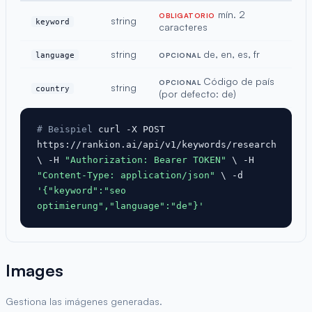
mín. 2
OBLIGATORIO
string
keyword
caracteres
string
de, en, es, fr
language
OPCIONAL
Código de país
OPCIONAL
string
country
(por defecto: de)
# Beispiel
curl -X POST
https://rankion.ai/api/v1/keywords/research
\ -H
"Authorization: Bearer TOKEN"
\ -H
"Content-Type: application/json"
\ -d
'{"keyword":"seo
optimierung","language":"de"}'
Images
Gestiona las imágenes generadas.