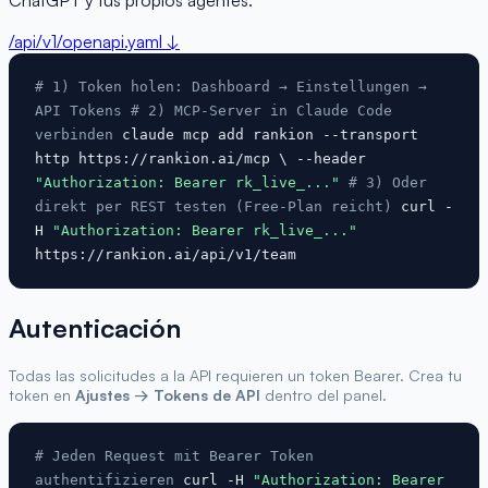
/api/v1/openapi.yaml ↓
# 1) Token holen: Dashboard → Einstellungen →
API Tokens
# 2) MCP-Server in Claude Code
verbinden
claude mcp add rankion --transport
http https://rankion.ai/mcp \ --header
"Authorization: Bearer rk_live_..."
# 3) Oder
direkt per REST testen (Free-Plan reicht)
curl -
H
"Authorization: Bearer rk_live_..."
https://rankion.ai/api/v1/team
Autenticación
Todas las solicitudes a la API requieren un token Bearer. Crea tu
token en
Ajustes → Tokens de API
dentro del panel.
# Jeden Request mit Bearer Token
authentifizieren
curl -H
"Authorization: Bearer