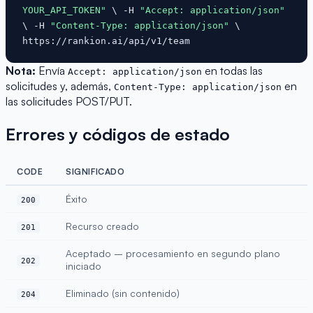
YOUR_API_TOKEN"
\ -H
"Accept: application/json"
\ -H
"Content-Type: application/json"
\
https://rankion.ai/api/v1/team
Nota:
Envía
en todas las
Accept: application/json
solicitudes y, además,
en
Content-Type: application/json
las solicitudes POST/PUT.
Errores y códigos de estado
CODE
SIGNIFICADO
Éxito
200
Recurso creado
201
Aceptado – procesamiento en segundo plano
202
iniciado
Eliminado (sin contenido)
204