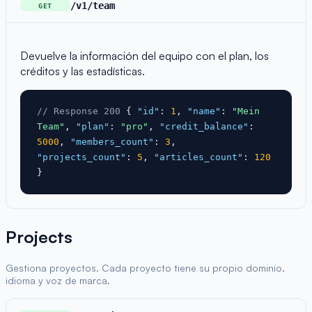
/v1/team
GET
Devuelve la información del equipo con el plan, los
créditos y las estadísticas.
// Response 200
{
"id"
:
1
,
"name"
:
"Mein
Team"
,
"plan"
:
"pro"
,
"credit_balance"
:
5000
,
"members_count"
:
3
,
"projects_count"
:
5
,
"articles_count"
:
120
}
Projects
Gestiona proyectos. Cada proyecto tiene su propio dominio,
idioma y voz de marca.