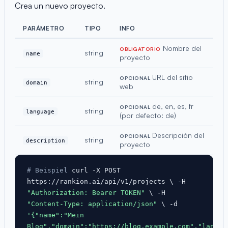
Crea un nuevo proyecto.
PARÁMETRO
TIPO
INFO
Nombre del
OBLIGATORIO
string
name
proyecto
URL del sitio
OPCIONAL
string
domain
web
de, en, es, fr
OPCIONAL
string
language
(por defecto: de)
Descripción del
OPCIONAL
string
description
proyecto
# Beispiel
curl -X POST
https://rankion.ai/api/v1/projects \ -H
"Authorization: Bearer TOKEN"
\ -H
"Content-Type: application/json"
\ -d
'{"name":"Mein
Blog","domain":"https://blog.example.com","langua