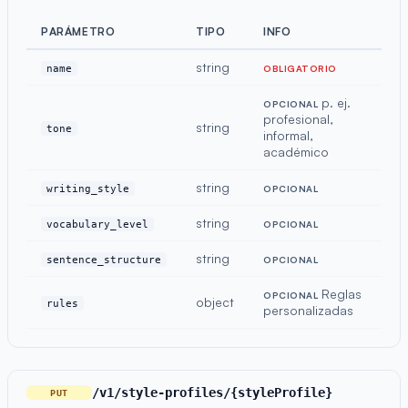
PARÁMETRO
TIPO
INFO
string
name
OBLIGATORIO
p. ej.
OPCIONAL
profesional,
string
tone
informal,
académico
string
writing_style
OPCIONAL
string
vocabulary_level
OPCIONAL
string
sentence_structure
OPCIONAL
Reglas
OPCIONAL
object
rules
personalizadas
/v1/style-profiles/{styleProfile}
PUT