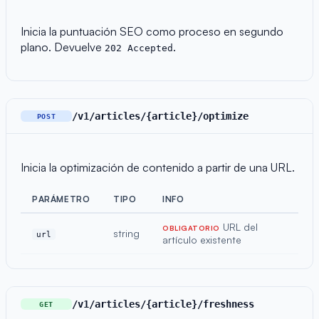
Inicia la puntuación SEO como proceso en segundo
plano. Devuelve
.
202 Accepted
/v1/articles/{article}/optimize
POST
Inicia la optimización de contenido a partir de una URL.
PARÁMETRO
TIPO
INFO
URL del
OBLIGATORIO
string
url
artículo existente
/v1/articles/{article}/freshness
GET