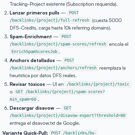
Tracking-Project existente (Subscription requerida).
Lanzar primeros pulls
—
POST
(cuesta 5000
/backlinks/{project}/full-refresh
DFS-Credits, carga hasta 10k referring domains).
Spam-Enrichment
—
POST
encola el
/backlinks/{project}/spam-scores/refresh
.
EnrichSpamScoresJob
Anchors detallados
—
POST
reemplaza la
/backlinks/{project}/anchors/refresh
heurística por datos DFS reales.
Revisar tóxicos
— UI en
/backlinks/{project}/toxic
o
GET /backlinks/{project}/spam-scores?
.
min_spam=60
Descargar disavow
—
GET
/backlinks/{project}/disavow-export?threshold=80
entrega el disavow.txt de Google.
Variante Quick-Pull:
POST /backlinks/by-