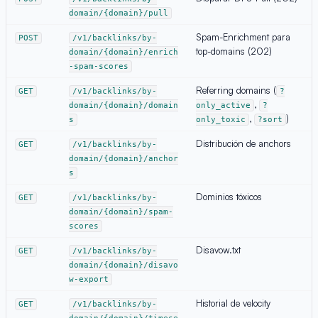
domain/{domain}/pull
Spam-Enrichment para
POST
/v1/backlinks/by-
top-domains (202)
domain/{domain}/enrich
-spam-scores
Referring domains (
GET
/v1/backlinks/by-
?
,
domain/{domain}/domain
only_active
?
,
)
s
only_toxic
?sort
Distribución de anchors
GET
/v1/backlinks/by-
domain/{domain}/anchor
s
Dominios tóxicos
GET
/v1/backlinks/by-
domain/{domain}/spam-
scores
Disavow.txt
GET
/v1/backlinks/by-
domain/{domain}/disavo
w-export
Historial de velocity
GET
/v1/backlinks/by-