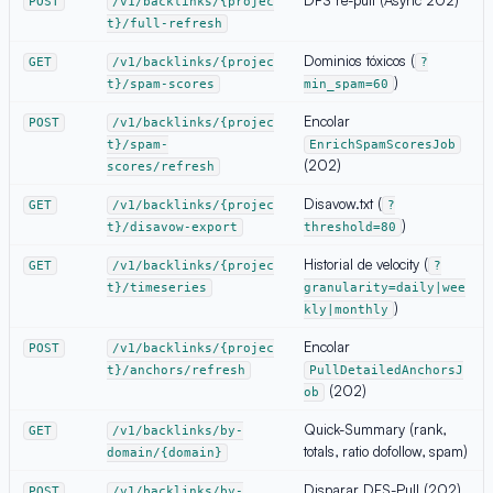
POST
/v1/backlinks/{projec
t}/full-refresh
Dominios tóxicos (
GET
/v1/backlinks/{projec
?
)
t}/spam-scores
min_spam=60
Encolar
POST
/v1/backlinks/{projec
t}/spam-
EnrichSpamScoresJob
(202)
scores/refresh
Disavow.txt (
GET
/v1/backlinks/{projec
?
)
t}/disavow-export
threshold=80
Historial de velocity (
GET
/v1/backlinks/{projec
?
t}/timeseries
granularity=daily|wee
)
kly|monthly
Encolar
POST
/v1/backlinks/{projec
t}/anchors/refresh
PullDetailedAnchorsJ
(202)
ob
Quick-Summary (rank,
GET
/v1/backlinks/by-
totals, ratio dofollow, spam)
domain/{domain}
Disparar DFS-Pull (202)
POST
/v1/backlinks/by-