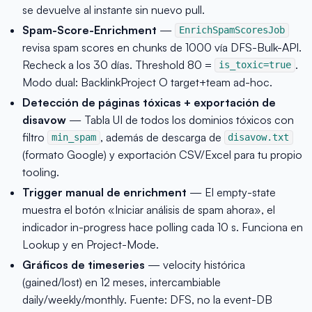
se devuelve al instante sin nuevo pull.
Spam-Score-Enrichment
—
EnrichSpamScoresJob
revisa spam scores en chunks de 1000 vía DFS-Bulk-API.
Recheck a los 30 días. Threshold 80 =
.
is_toxic=true
Modo dual: BacklinkProject O target+team ad-hoc.
Detección de páginas tóxicas + exportación de
disavow
— Tabla UI de todos los dominios tóxicos con
filtro
, además de descarga de
min_spam
disavow.txt
(formato Google) y exportación CSV/Excel para tu propio
tooling.
Trigger manual de enrichment
— El empty-state
muestra el botón «Iniciar análisis de spam ahora», el
indicador in-progress hace polling cada 10 s. Funciona en
Lookup y en Project-Mode.
Gráficos de timeseries
— velocity histórica
(gained/lost) en 12 meses, intercambiable
daily/weekly/monthly. Fuente: DFS, no la event-DB