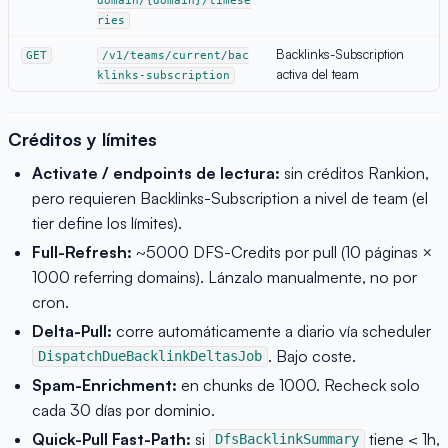
domain/{domain}/timese
ries
Backlinks-Subscription
GET
/v1/teams/current/bac
activa del team
klinks-subscription
Créditos y límites
Activate / endpoints de lectura:
sin créditos Rankion,
pero requieren Backlinks-Subscription a nivel de team (el
tier define los límites).
Full-Refresh:
~5000 DFS-Credits por pull (10 páginas ×
1000 referring domains). Lánzalo manualmente, no por
cron.
Delta-Pull:
corre automáticamente a diario vía scheduler
. Bajo coste.
DispatchDueBacklinkDeltasJob
Spam-Enrichment:
en chunks de 1000. Recheck solo
cada 30 días por dominio.
Quick-Pull Fast-Path:
si
tiene < 1h,
DfsBacklinkSummary