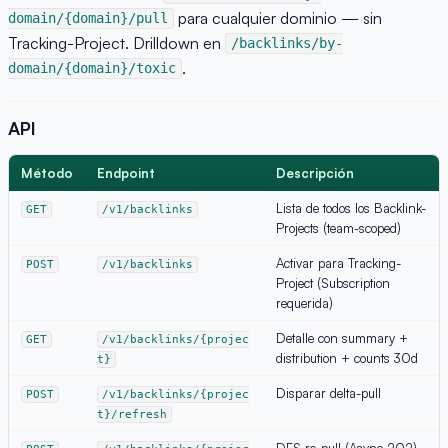
para cualquier dominio — sin
domain/{domain}/pull
Tracking-Project. Drilldown en
/backlinks/by-
.
domain/{domain}/toxic
API
Método
Endpoint
Descripción
Lista de todos los Backlink-
GET
/v1/backlinks
Projects (team-scoped)
Activar para Tracking-
POST
/v1/backlinks
Project (Subscription
requerida)
Detalle con summary +
GET
/v1/backlinks/{projec
distribution + counts 30d
t}
Disparar delta-pull
POST
/v1/backlinks/{projec
t}/refresh
DFS re-pull (Async 202)