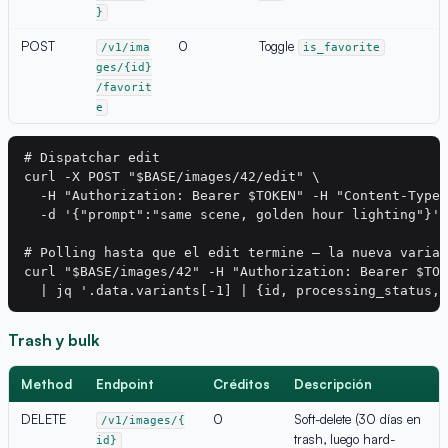
}
POST
0
Toggle
/v1/ima
is_favorite
ges/{id}
/favorit
e
# Dispatchar edit

curl -X POST "$BASE/images/42/edit" \

  -H "Authorization: Bearer $TOKEN" -H "Content-Type:
  -d '{"prompt":"same scene, golden hour lighting"}'

# Polling hasta que el edit termine — la nueva varian
curl "$BASE/images/42" -H "Authorization: Bearer $TOK
Trash y bulk
Method
Endpoint
Créditos
Descripción
DELETE
0
Soft-delete (30 días en
/v1/images/{
trash, luego hard-
id}