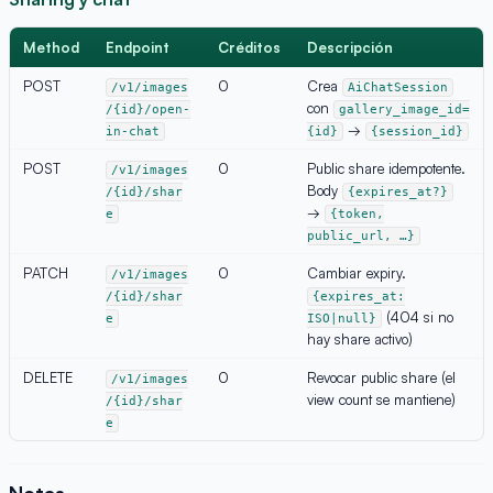
Method
Endpoint
Créditos
Descripción
POST
0
Crea
/v1/images
AiChatSession
con
/{id}/open-
gallery_image_id=
→
in-chat
{id}
{session_id}
POST
0
Public share idempotente.
/v1/images
Body
/{id}/shar
{expires_at?}
→
e
{token,
public_url, …}
PATCH
0
Cambiar expiry.
/v1/images
/{id}/shar
{expires_at:
(404 si no
e
ISO|null}
hay share activo)
DELETE
0
Revocar public share (el
/v1/images
view count se mantiene)
/{id}/shar
e
Notas