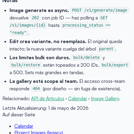
Image generate es async.
POST /v1/generate/image
devuelve
con job ID — haz polling a
202
GET
hasta
/v1/images/{id}
processing_status ==
.
"ready"
Edit crea variante, no reemplaza.
El original queda
intacto; la nueva variante cuelga del árbol
.
parent
Los límites bulk son duros.
y
bulk/delete
están topeados a 200 IDs,
bulk/restore
bulk/export
a 500. Sets más grandes en tandas.
La gallery está scope al team.
El acceso cross-team
responde
(por diseño — sin fuga de existencia).
404
Relacionado:
API de Artículos
·
Calendar
·
Image Gallery
.
Letzte Aktualisierung:
1 de mayo de 2026
Auf dieser Seite
Calendar
Project Images (legacy)