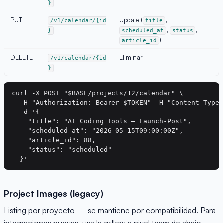
}
PUT
Update (
,
/v1/calendar/{id
title
,
,
}
scheduled_at
status
)
article_id
DELETE
Eliminar
/v1/calendar/{id
}
curl -X POST "$BASE/projects/12/calendar" \

  -H "Authorization: Bearer $TOKEN" -H "Content-Type:
  -d '{

    "title": "AI Coding Tools — Launch-Post",

    "scheduled_at": "2026-05-15T09:00:00Z",

    "article_id": 88,

    "status": "scheduled"

Project Images (legacy)
Listing por proyecto — se mantiene por compatibilidad. Para
integraciones nuevas, usa la gallery a nivel team de abajo.