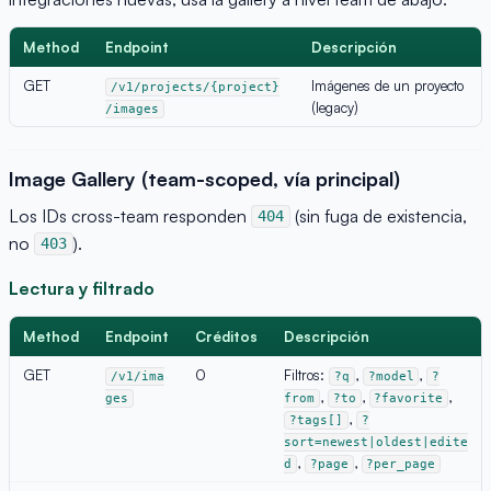
Method
Endpoint
Descripción
GET
Imágenes de un proyecto
/v1/projects/{project}
(legacy)
/images
Image Gallery (team-scoped, vía principal)
Los IDs cross-team responden
(sin fuga de existencia,
404
no
).
403
Lectura y filtrado
Method
Endpoint
Créditos
Descripción
GET
0
Filtros:
,
,
/v1/ima
?q
?model
?
,
,
,
ges
from
?to
?favorite
,
?tags[]
?
sort=newest|oldest|edite
,
,
d
?page
?per_page