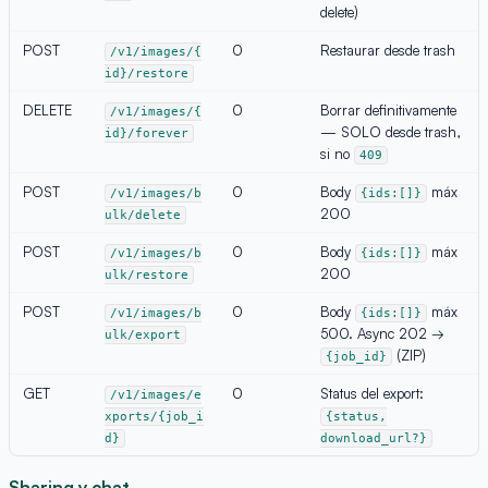
delete)
POST
0
Restaurar desde trash
/v1/images/{
id}/restore
DELETE
0
Borrar definitivamente
/v1/images/{
— SOLO desde trash,
id}/forever
si no
409
POST
0
Body
máx
/v1/images/b
{ids:[]}
200
ulk/delete
POST
0
Body
máx
/v1/images/b
{ids:[]}
200
ulk/restore
POST
0
Body
máx
/v1/images/b
{ids:[]}
500. Async 202 →
ulk/export
(ZIP)
{job_id}
GET
0
Status del export:
/v1/images/e
xports/{job_i
{status,
d}
download_url?}
Sharing y chat