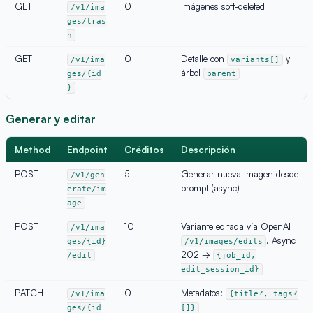
GET
0
Imágenes soft-deleted
/v1/ima
ges/tras
h
GET
0
Detalle con
y
/v1/ima
variants[]
árbol
ges/{id
parent
}
Generar y editar
Method
Endpoint
Créditos
Descripción
POST
5
Generar nueva imagen desde
/v1/gen
prompt (async)
erate/im
age
POST
10
Variante editada vía OpenAI
/v1/ima
. Async
ges/{id}
/v1/images/edits
202 →
/edit
{job_id,
edit_session_id}
PATCH
0
Metadatos:
/v1/ima
{title?, tags?
ges/{id
[]}