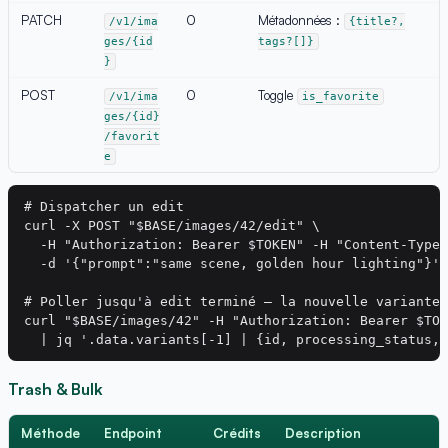
PATCH
0
Métadonnées :
/v1/ima
{title?,
ges/{id
tags?[]}
}
POST
0
Toggle
/v1/ima
is_favorite
ges/{id}
/favorit
e
# Dispatcher un edit

curl -X POST "$BASE/images/42/edit" \

  -H "Authorization: Bearer $TOKEN" -H "Content-Type:
  -d '{"prompt":"same scene, golden hour lighting"}'

# Poller jusqu'à edit terminé — la nouvelle variante 
curl "$BASE/images/42" -H "Authorization: Bearer $TOK
Trash & Bulk
Méthode
Endpoint
Crédits
Description