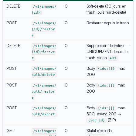
DELETE
0
Soft-delete (30 jours en
/v1/images/
trash, puis hard-delete)
{id}
POST
0
Restaurer depuis le trash
/v1/images/
{id}/restor
e
DELETE
0
Suppression définitive —
/v1/images/
UNIQUEMENT depuis le
{id}/foreve
trash, sinon
r
409
POST
0
Body
max
/v1/images/
{ids:[]}
200
bulk/delete
POST
0
Body
max
/v1/images/
{ids:[]}
200
bulk/restor
e
POST
0
Body
max
/v1/images/
{ids:[]}
500. Async 202 →
bulk/export
(ZIP)
{job_id}
GET
0
Statut d'export :
/v1/images/