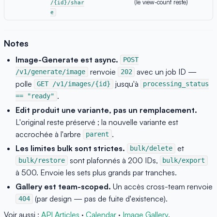
(le view-count reste)
/{id}/shar
e
Notes
Image-Generate est async.
POST
renvoie
avec un job ID —
/v1/generate/image
202
polle
jusqu'à
GET /v1/images/{id}
processing_status
.
== "ready"
Edit produit une variante, pas un remplacement.
L'original reste préservé ; la nouvelle variante est
accrochée à l'arbre
.
parent
Les limites bulk sont strictes.
et
bulk/delete
sont plafonnés à 200 IDs,
bulk/restore
bulk/export
à 500. Envoie les sets plus grands par tranches.
Gallery est team-scoped.
Un accès cross-team renvoie
(par design — pas de fuite d'existence).
404
Voir aussi :
API Articles
·
Calendar
·
Image Gallery
.