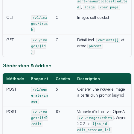
sort=newest|oldest|edite
,
,
d
?page
?per_page
GET
0
Images soft-deleted
/v1/ima
ges/tras
h
GET
0
Détail incl.
et
/v1/ima
variants[]
arbre
ges/{id
parent
}
Génération & édition
Méthode
Endpoint
Crédits
Description
POST
5
Générer une nouvelle image
/v1/gen
à partir d'un prompt (async)
erate/im
age
POST
10
Variante d'édition via OpenAI
/v1/ima
. Async
ges/{id}
/v1/images/edits
202 →
/edit
{job_id,
edit_session_id}