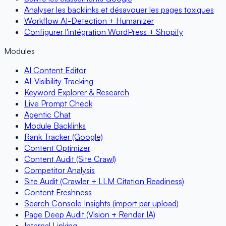
Analyser les backlinks et désavouer les pages toxiques
Workflow AI-Detection + Humanizer
Configurer l'intégration WordPress + Shopify
Modules
AI Content Editor
AI-Visibility Tracking
Keyword Explorer & Research
Live Prompt Check
Agentic Chat
Module Backlinks
Rank Tracker (Google)
Content Optimizer
Content Audit (Site Crawl)
Competitor Analysis
Site Audit (Crawler + LLM Citation Readiness)
Content Freshness
Search Console Insights (import par upload)
Page Deep Audit (Vision + Render IA)
Internal Linking