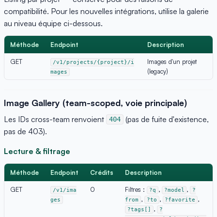
compatibilité. Pour les nouvelles intégrations, utilise la galerie
au niveau équipe ci-dessous.
Méthode
Endpoint
Description
GET
Images d'un projet
/v1/projects/{project}/i
(legacy)
mages
Image Gallery (team-scoped, voie principale)
Les IDs cross-team renvoient
(pas de fuite d'existence,
404
pas de 403).
Lecture & filtrage
Méthode
Endpoint
Crédits
Description
GET
0
Filtres :
,
,
/v1/ima
?q
?model
?
,
,
,
ges
from
?to
?favorite
,
?tags[]
?