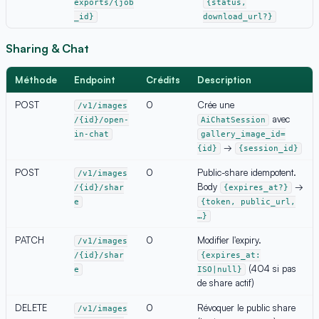
exports/{job
{status,
_id}
download_url?}
Sharing & Chat
Méthode
Endpoint
Crédits
Description
POST
0
Crée une
/v1/images
avec
/{id}/open-
AiChatSession
in-chat
gallery_image_id=
→
{id}
{session_id}
POST
0
Public-share idempotent.
/v1/images
Body
→
/{id}/shar
{expires_at?}
e
{token, public_url,
…}
PATCH
0
Modifier l'expiry.
/v1/images
/{id}/shar
{expires_at:
(404 si pas
e
ISO|null}
de share actif)
DELETE
0
Révoquer le public share
/v1/images