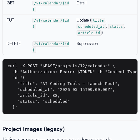
GET
Détail
/v1/calendar/{id
}
PUT
Update (
,
/v1/calendar/{id
title
,
,
}
scheduled_at
status
)
article_id
DELETE
Suppression
/v1/calendar/{id
}
curl -X POST "$BASE/projects/12/calendar" \

  -H "Authorization: Bearer $TOKEN" -H "Content-Type:
  -d '{

    "title": "AI Coding Tools — Launch-Post",

    "scheduled_at": "2026-05-15T09:00:00Z",

    "article_id": 88,

    "status": "scheduled"

Project Images (legacy)
Listing par projet — conservé pour des raisons de