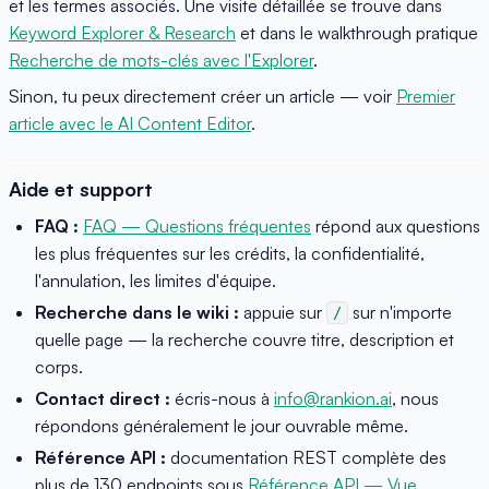
et les termes associés. Une visite détaillée se trouve dans
Keyword Explorer & Research
et dans le walkthrough pratique
Recherche de mots-clés avec l'Explorer
.
Sinon, tu peux directement créer un article — voir
Premier
article avec le AI Content Editor
.
Aide et support
FAQ :
FAQ — Questions fréquentes
répond aux questions
les plus fréquentes sur les crédits, la confidentialité,
l'annulation, les limites d'équipe.
Recherche dans le wiki :
appuie sur
sur n'importe
/
quelle page — la recherche couvre titre, description et
corps.
Contact direct :
écris-nous à
info@rankion.ai
, nous
répondons généralement le jour ouvrable même.
Référence API :
documentation REST complète des
plus de 130 endpoints sous
Référence API — Vue