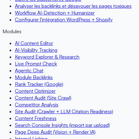
Analyser les backlinks et désavouer les pages toxiques
Workflow AI-Detection + Humanizer
Configurer l'intégration WordPress + Shopify
Modules
AI Content Editor
AI-Visibility Tracking
Keyword Explorer & Research
Live Prompt Check
Agentic Chat
Module Backlinks
Rank Tracker (Google)
Content Optimizer
Content Audit (Site Crawl)
Competitor Analysis
Site Audit (Crawler + LLM Citation Readiness)
Content Freshness
Search Console Insights (import par upload)
Page Deep Audit (Vision + Render IA)
Internal Linking