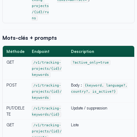
projects
/{id}/ru
ns
Mots-clés + prompts
Méthode
Endpoint
Description
GET
/v1/tracking-
?active_only=true
projects/{id}/
keywords
POST
Body :
/v1/tracking-
{keyword, language?,
projects/{id}/
country?, is_active?}
keywords
PUT/DELE
Update / suppression
/v1/tracking-
TE
keywords/{id}
GET
Liste
/v1/tracking-
projects/{id}/