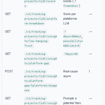
scores (
projects/{id}/score
?
)
s
from=&to=
GET
Score par
—
/v1/tracking-
plateforme
projects/{id}/platfo
LLM
rm-breakdown
GET
—
/v1/tracking-
?
projects/{id}/insigh
days=30&min_
ts/low-hanging-
possibility=
fruit
60&limit=5
GET
—
/v1/tracking-
?days=30
projects/{id}/insigh
ts/platform-gap
POST
Root-cause
1
/v1/tracking-
async
projects/{id}/insigh
ts/platform-
gap/{platform}/diagn
ose
GET
Prompts à
—
/v1/tracking-
potentiel Hero
projects/{id}/insigh