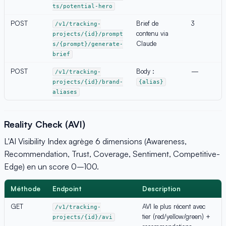
ts/potential-hero
POST
Brief de
3
/v1/tracking-
contenu via
projects/{id}/prompt
Claude
s/{prompt}/generate-
brief
POST
Body :
—
/v1/tracking-
projects/{id}/brand-
{alias}
aliases
Reality Check (AVI)
L'AI Visibility Index agrège 6 dimensions (Awareness,
Recommendation, Trust, Coverage, Sentiment, Competitive-
Edge) en un score 0–100.
Méthode
Endpoint
Description
GET
AVI le plus récent avec
/v1/tracking-
tier (red/yellow/green) +
projects/{id}/avi