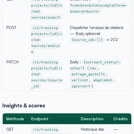
projects/{id}/c
from=&to=&status=&platform=
ited-
&search=&sort=
sources/export
POST
Dispatcher l'analyse de citations
/v1/tracking-
— Body optionnel
projects/{id}/c
→ 202
ited-
{source_ids:[]}
sources/analyz
e
PATCH
Body :
/v1/tracking-
{outreach_status?,
(
,
projects/{id}/c
notes?}
neu
,
ited-
anfrage_gestellt
,
,
sources/{source
verlinkt
abgelehnt
)
_id}
ignoriert
Insights & scores
Méthode
Endpoint
Description
Crédits
GET
Historique des
—
/v1/tracking-