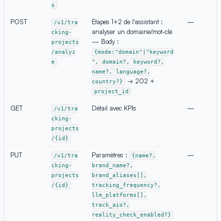
s
POST
Étapes 1+2 de l'assistant :
—
/v1/tra
analyser un domaine/mot-clé
cking-
— Body :
projects
/analyz
{mode:"domain"|"keyword
e
", domain?, keyword?,
name?, language?,
→ 202 +
country?}
project_id
GET
Détail avec KPIs
—
/v1/tra
cking-
projects
/{id}
PUT
Paramètres :
—
/v1/tra
{name?,
cking-
brand_name?,
projects
brand_aliases[],
/{id}
tracking_frequency?,
llm_platforms[],
track_aio?,
reality_check_enabled?}