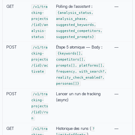
GET
Polling de l'assistant :
—
/v1/tra
cking-
{analysis_status,
projects
analysis_phase,
/{id}/an
suggested_keywords,
alysis-
suggested_competitors,
status
suggested_prompts}
POST
Étape 5 atomique — Body :
—
/v1/tra
cking-
{keywords[],
projects
competitors[],
/{id}/ac
prompts[], platforms[],
tivate
frequency, with_search?,
reality_check_enabled?,
personas[]}
POST
Lancer un run de tracking
—
/v1/tra
(async)
cking-
projects
/{id}/ru
n
GET
Historique des runs (
—
/v1/tra
?
)
cking-
limit=&offset=