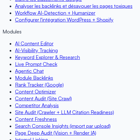
Analyser les backlinks et désavouer les pages toxiques
Workflow AI-Detection + Humanizer
Configurer l'intégration WordPress + Shopify
Modules
AI Content Editor
AI-Visibility Tracking
Keyword Explorer & Research
Live Prompt Check
Agentic Chat
Module Backlinks
Rank Tracker (Google)
Content Optimizer
Content Audit (Site Crawl)
Competitor Analysis
Site Audit (Crawler + LLM Citation Readiness)
Content Freshness
Search Console Insights (import par upload)
Page Deep Audit (Vision + Render IA)
Internal Linking