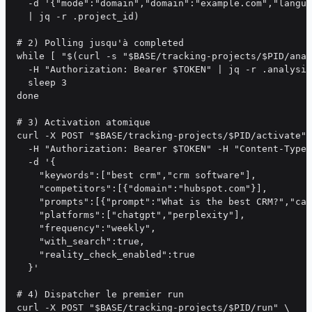
  -d '{"mode":"domain","domain":"example.com","langua
  | jq -r .project_id)

# 2) Polling jusqu'à completed

while [ "$(curl -s "$BASE/tracking-projects/$PID/anal
  -H "Authorization: Bearer $TOKEN" | jq -r .analysis
  sleep 3

done

# 3) Activation atomique

curl -X POST "$BASE/tracking-projects/$PID/activate" 
  -H "Authorization: Bearer $TOKEN" -H "Content-Type:
  -d '{

    "keywords":["best crm","crm software"],

    "competitors":[{"domain":"hubspot.com"}],

    "prompts":[{"prompt":"What is the best CRM?","cat
    "platforms":["chatgpt","perplexity"],

    "frequency":"weekly",

    "with_search":true,

    "reality_check_enabled":true

  }'

# 4) Dispatcher le premier run

curl -X POST "$BASE/tracking-projects/$PID/run" \
