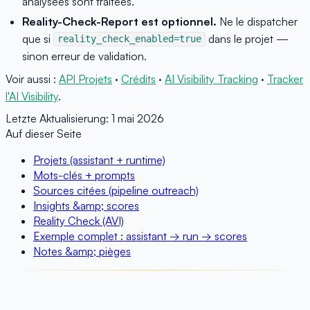
analysées sont traitées.
Reality-Check-Report est optionnel.
Ne le dispatcher
que si
dans le projet —
reality_check_enabled=true
sinon erreur de validation.
Voir aussi :
API Projets
·
Crédits
·
AI Visibility Tracking
·
Tracker
l'AI Visibility
.
Letzte Aktualisierung:
1 mai 2026
Auf dieser Seite
Projets (assistant + runtime)
Mots-clés + prompts
Sources citées (pipeline outreach)
Insights &amp; scores
Reality Check (AVI)
Exemple complet : assistant → run → scores
Notes &amp; pièges