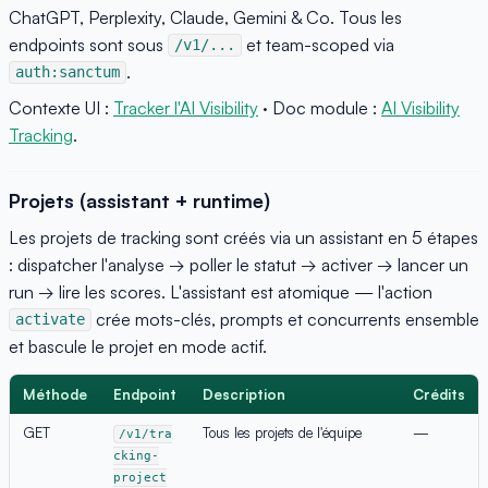
ChatGPT, Perplexity, Claude, Gemini & Co. Tous les
endpoints sont sous
et team-scoped via
/v1/...
.
auth:sanctum
Contexte UI :
Tracker l'AI Visibility
· Doc module :
AI Visibility
Tracking
.
Projets (assistant + runtime)
Les projets de tracking sont créés via un assistant en 5 étapes
: dispatcher l'analyse → poller le statut → activer → lancer un
run → lire les scores. L'assistant est atomique — l'action
crée mots-clés, prompts et concurrents ensemble
activate
et bascule le projet en mode actif.
Méthode
Endpoint
Description
Crédits
GET
Tous les projets de l'équipe
—
/v1/tra
cking-
project