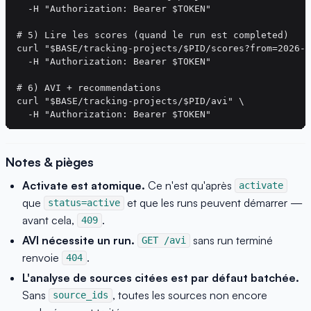
  -H "Authorization: Bearer $TOKEN"

# 5) Lire les scores (quand le run est completed)

curl "$BASE/tracking-projects/$PID/scores?from=2026-0
  -H "Authorization: Bearer $TOKEN"

# 6) AVI + recommendations

curl "$BASE/tracking-projects/$PID/avi" \

Notes & pièges
Activate est atomique.
Ce n'est qu'après
activate
que
et que les runs peuvent démarrer —
status=active
avant cela,
.
409
AVI nécessite un run.
sans run terminé
GET /avi
renvoie
.
404
L'analyse de sources citées est par défaut batchée.
Sans
, toutes les sources non encore
source_ids