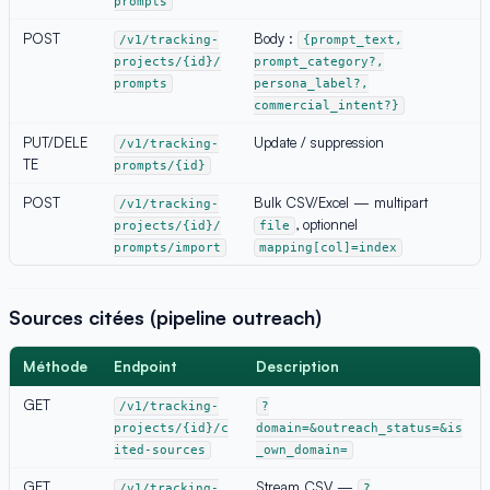
prompts
POST
Body :
/v1/tracking-
{prompt_text,
projects/{id}/
prompt_category?,
prompts
persona_label?,
commercial_intent?}
PUT/DELE
Update / suppression
/v1/tracking-
TE
prompts/{id}
POST
Bulk CSV/Excel — multipart
/v1/tracking-
, optionnel
projects/{id}/
file
prompts/import
mapping[col]=index
Sources citées (pipeline outreach)
Méthode
Endpoint
Description
GET
/v1/tracking-
?
projects/{id}/c
domain=&outreach_status=&is
ited-sources
_own_domain=
GET
Stream CSV —
/v1/tracking-
?