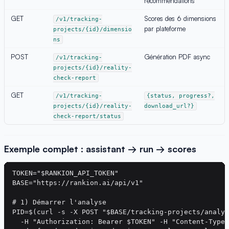
recommendations
GET
Scores des 6 dimensions
/v1/tracking-
par plateforme
projects/{id}/dimensio
ns
POST
Génération PDF async
/v1/tracking-
projects/{id}/reality-
check-report
GET
/v1/tracking-
{status, progress?,
projects/{id}/reality-
download_url?}
check-report/status
Exemple complet : assistant → run → scores
TOKEN="$RANKION_API_TOKEN"

BASE="https://rankion.ai/api/v1"

# 1) Démarrer l'analyse

PID=$(curl -s -X POST "$BASE/tracking-projects/analyz
  -H "Authorization: Bearer $TOKEN" -H "Content-Type: