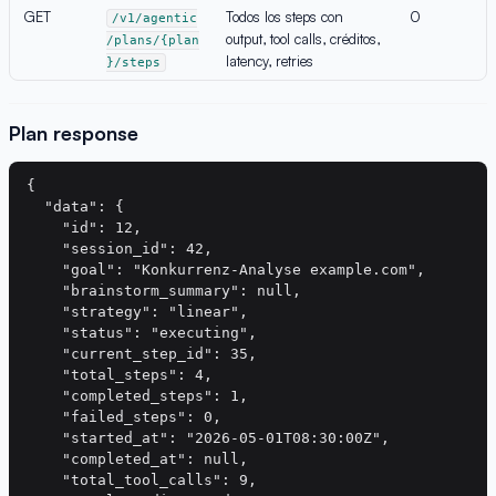
GET
Todos los steps con
0
/v1/agentic
output, tool calls, créditos,
/plans/{plan
latency, retries
}/steps
Plan response
{

  "data": {

    "id": 12,

    "session_id": 42,

    "goal": "Konkurrenz-Analyse example.com",

    "brainstorm_summary": null,

    "strategy": "linear",

    "status": "executing",

    "current_step_id": 35,

    "total_steps": 4,

    "completed_steps": 1,

    "failed_steps": 0,

    "started_at": "2026-05-01T08:30:00Z",

    "completed_at": null,

    "total_tool_calls": 9,
