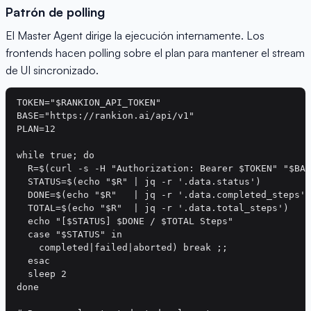
Patrón de polling
El Master Agent dirige la ejecución internamente. Los
frontends hacen polling sobre el plan para mantener el stream
de UI sincronizado.
TOKEN="$RANKION_API_TOKEN"

BASE="https://rankion.ai/api/v1"

PLAN=12

while true; do

  R=$(curl -s -H "Authorization: Bearer $TOKEN" "$BAS
  STATUS=$(echo "$R" | jq -r '.data.status')

  DONE=$(echo "$R"   | jq -r '.data.completed_steps')

  TOTAL=$(echo "$R"  | jq -r '.data.total_steps')

  echo "[$STATUS] $DONE / $TOTAL Steps"

  case "$STATUS" in

    completed|failed|aborted) break ;;

  esac

  sleep 2

done
