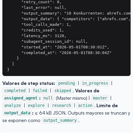
      "retry_count": 0,

      "last_error": null,

      "output_summary": "10 Konkurrenten: ahrefs.com,
      "output_data": { "competitors": ["ahrefs.com", 
      "tool_calls_made": 1,

      "credits_used": 1,

      "latency_ms": 3120,

      "subagent_session_id": null,

      "started_at": "2026-05-01T08:30:01Z",

      "completed_at": "2026-05-01T08:30:04Z"

    }

  ]

Valores de step status:
|
|
pending
in_progress
|
|
.
Valores de
completed
failed
skipped
:
(Master mismo) |
|
assigned_agent
null
master
|
|
|
.
Límite de
analyze
explore
research
action
:
≤ 64 kB JSON. Outputs mayores se truncan y
output_data
se exponen como
.
output_summary