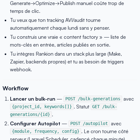
Generate→Optimize→Publish manuel coûte trop de
temps de clic.
Tu veux que ton tracking AVI/audit tourne
automatiquement chaque lundi sans y penser.
Tu construis une vraie « content factory » — liste de
mots-clés en entrée, articles publiés en sortie.
Tu intègres Rankion dans un stack plus large (Make,
Zapier, backends propres) et tu as besoin de triggers
webhook.
Workflow
Lancer un bulk-run
—
avec
POST /bulk-generations
. Statut
{project_id, keywords[]}
GET /bulk-
.
generations/{id}
Configurer Autopilot
—
avec
POST /autopilot
. Le cron tourne côté
{module, frequency, config}
serveur (Laravel Scheduler, cadencé chaque minute).