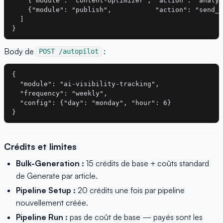
    {"module": "content-optimizer", "action": "analyz
    {"module": "publish",           "action": "send_t
  ]

Body de
:
POST /autopilot
{

  "module": "ai-visibility-tracking",

  "frequency": "weekly",

  "config": {"day": "monday", "hour": 6}

Crédits et limites
Bulk-Generation :
15 crédits de base + coûts standard
de Generate par article.
Pipeline Setup :
20 crédits une fois par pipeline
nouvellement créée.
Pipeline Run :
pas de coût de base — payés sont les