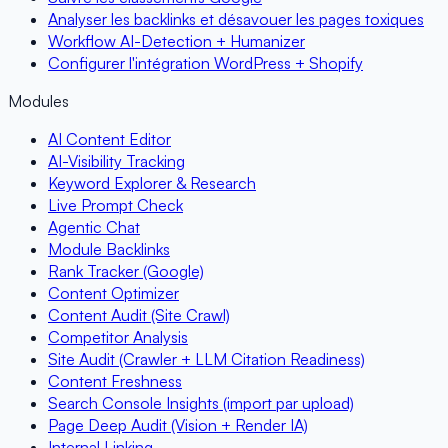
Analyser les backlinks et désavouer les pages toxiques
Workflow AI-Detection + Humanizer
Configurer l'intégration WordPress + Shopify
Modules
AI Content Editor
AI-Visibility Tracking
Keyword Explorer & Research
Live Prompt Check
Agentic Chat
Module Backlinks
Rank Tracker (Google)
Content Optimizer
Content Audit (Site Crawl)
Competitor Analysis
Site Audit (Crawler + LLM Citation Readiness)
Content Freshness
Search Console Insights (import par upload)
Page Deep Audit (Vision + Render IA)
Internal Linking