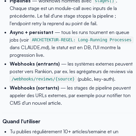
Pipelines
— workflows nommés avec
.
stages[]
Chaque stage est un module-call avec inputs de la
précédente. Le fail d'une stage stoppe la pipeline ;
l'endpoint retry la reprend au point de fail.
Async + persistant
— tous les runs tournent en queue
jobs (voir
ARCHITEKTUR-REGEL: Long-Running Processes
dans CLAUDE.md), le statut est en DB, l'UI montre la
progression live.
Webhooks (entrants)
— les systèmes externes peuvent
poster vers Rankion, par ex. les agrégateurs de reviews via
(public, key-auth).
/webhooks/reviews/{source}
Webhooks (sortants)
— les stages de pipeline peuvent
appeler des URLs externes, par exemple pour notifier ton
CMS d'un nouvel article.
Quand l'utiliser
Tu publies régulièrement 10+ articles/semaine et un