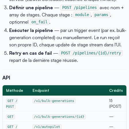
Définir une pipeline
—
avec nom +
POST /pipelines
array de stages. Chaque stage :
,
,
module
params
optionnel
.
on_fail
Exécuter la pipeline
— par un trigger event (par ex. bulk-
generation completed) ou manuellement. Le run reçoit
son propre ID, chaque update de stage stream dans l'UI.
Retry en cas de fail
—
POST /pipelines/{id}/retry
repart de la dernière stage réussie.
API
Méthode
Endpoint
Crédits
15
GET /
/v1/bulk-generations
(POST)
POST
—
GET
/v1/bulk-generations/{id}
—
GET /
/v1/autopilot