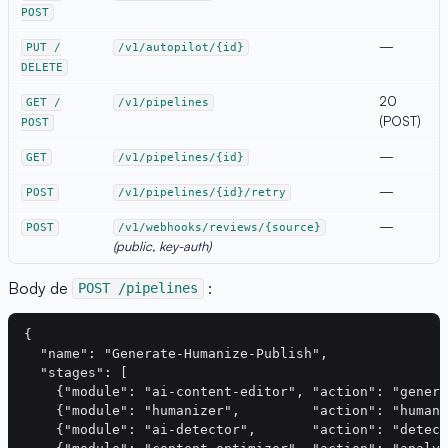
POST
—
PUT /
/v1/autopilot/{id}
DELETE
20
GET /
/v1/pipelines
(POST)
POST
—
GET
/v1/pipelines/{id}
—
POST
/v1/pipelines/{id}/retry
—
POST
/v1/webhooks/reviews/{source}
(public, key-auth)
Body de
:
POST /pipelines
{

  "name": "Generate-Humanize-Publish",

  "stages": [

    {"module": "ai-content-editor", "action": "genera
    {"module": "humanizer",         "action": "humani
    {"module": "ai-detector",       "action": "detect